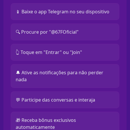
📱 Baixe o app Telegram no seu dispositivo
🔍 Procure por "@67FOficial"
👆 Toque em "Entrar" ou "Join"
🔔 Ative as notificações para não perder
nada
💬 Participe das conversas e interaja
🎁 Receba bônus exclusivos
automaticamente