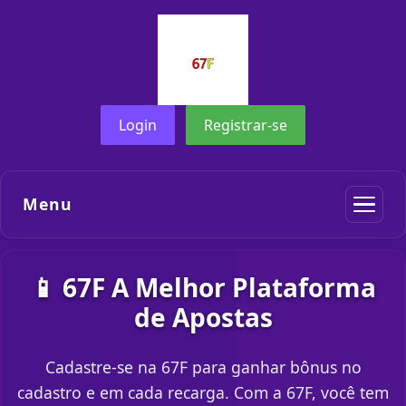
Login
Registrar-se
Menu
📱 67F A Melhor Plataforma
de Apostas
Cadastre-se na 67F para ganhar bônus no
cadastro e em cada recarga. Com a 67F, você tem