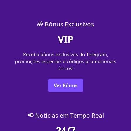
🎁 Bônus Exclusivos
VIP
Receba bônus exclusivos do Telegram,
promoções especiais e códigos promocionais
únicos!
Ver Bônus
📢 Notícias em Tempo Real
24/7