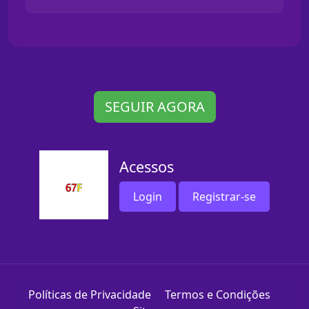
SEGUIR AGORA
Acessos
Login
Registrar-se
Políticas de Privacidade
Termos e Condições