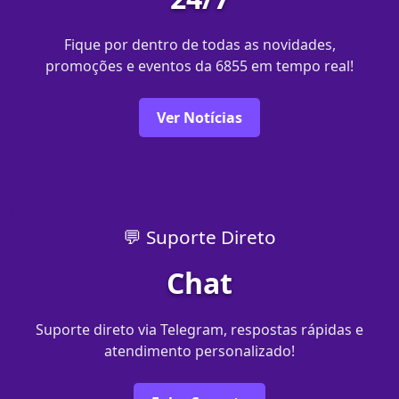
Fique por dentro de todas as novidades,
promoções e eventos da 6855 em tempo real!
Ver Notícias
💬 Suporte Direto
Chat
Suporte direto via Telegram, respostas rápidas e
atendimento personalizado!