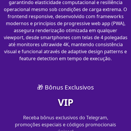
garantindo elasticidade computacional e resiliência
operacional mesmo sob condições de carga extrema. O
frontend responsive, desenvolvido com frameworks
modernos e princípios de progressive web app (PWA),
assegura renderização otimizada em qualquer
viewport, desde smartphones com telas de 4 polegadas
até monitores ultrawide 4K, mantendo consistência
visual e funcional através de adaptive design patterns e
feature detection em tempo de execução.
🎁 Bônus Exclusivos
VIP
Receba bônus exclusivos do Telegram,
promoções especiais e códigos promocionais