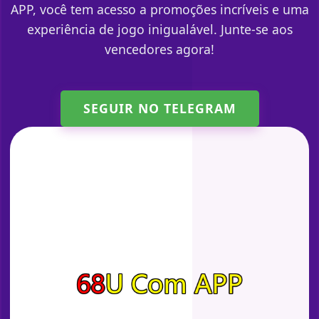
APP, você tem acesso a promoções incríveis e uma
experiência de jogo inigualável. Junte-se aos
vencedores agora!
SEGUIR NO TELEGRAM