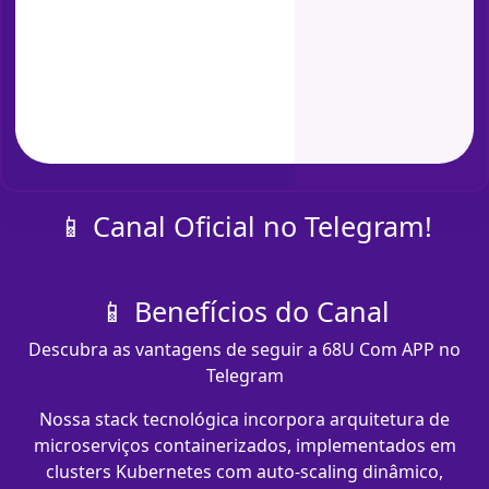
📱 Canal Oficial no Telegram!
📱 Benefícios do Canal
Descubra as vantagens de seguir a 68U Com APP no
Telegram
Nossa stack tecnológica incorpora arquitetura de
microserviços containerizados, implementados em
clusters Kubernetes com auto-scaling dinâmico,