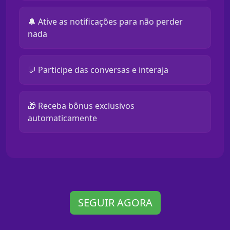
🔔 Ative as notificações para não perder
nada
💬 Participe das conversas e interaja
🎁 Receba bônus exclusivos
automaticamente
SEGUIR AGORA