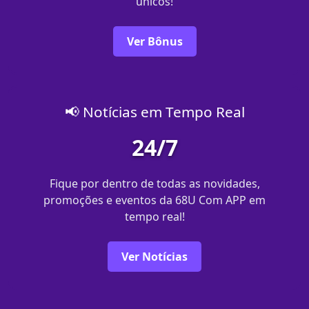
únicos!
Ver Bônus
📢 Notícias em Tempo Real
24/7
Fique por dentro de todas as novidades,
promoções e eventos da 68U Com APP em
tempo real!
Ver Notícias