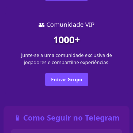
👥 Comunidade VIP
1000+
Junte-se a uma comunidade exclusiva de
jogadores e compartilhe experiências!
Entrar Grupo
📱 Como Seguir no Telegram