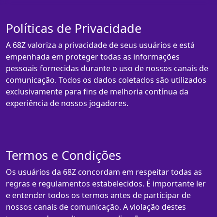
Políticas de Privacidade
A 68Z valoriza a privacidade de seus usuários e está
empenhada em proteger todas as informações
pessoais fornecidas durante o uso de nossos canais de
comunicação. Todos os dados coletados são utilizados
exclusivamente para fins de melhoria contínua da
experiência de nossos jogadores.
Termos e Condições
Os usuários da 68Z concordam em respeitar todas as
regras e regulamentos estabelecidos. É importante ler
e entender todos os termos antes de participar de
nossos canais de comunicação. A violação destes