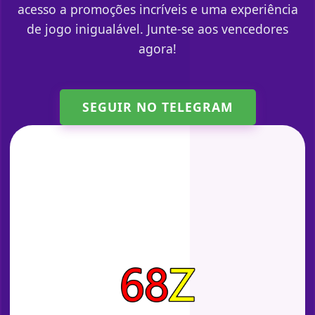
acesso a promoções incríveis e uma experiência
de jogo inigualável. Junte-se aos vencedores
agora!
SEGUIR NO TELEGRAM