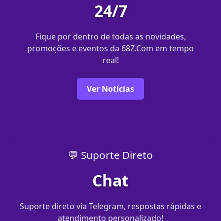
24/7
Fique por dentro de todas as novidades,
promoções e eventos da 68Z.Com em tempo
real!
Ver Notícias
💬 Suporte Direto
Chat
Suporte direto via Telegram, respostas rápidas e
atendimento personalizado!