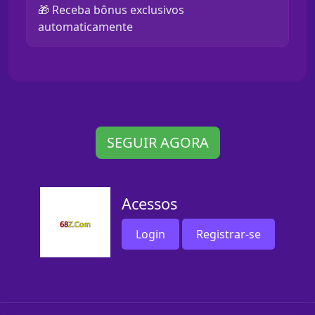
🎁 Receba bônus exclusivos
automaticamente
SEGUIR AGORA
Acessos
Login
Registrar-se