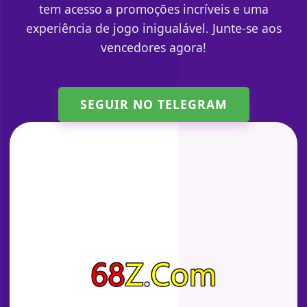
tem acesso a promoções incríveis e uma
experiência de jogo inigualável. Junte-se aos
vencedores agora!
SEGUIR NO TELEGRAM