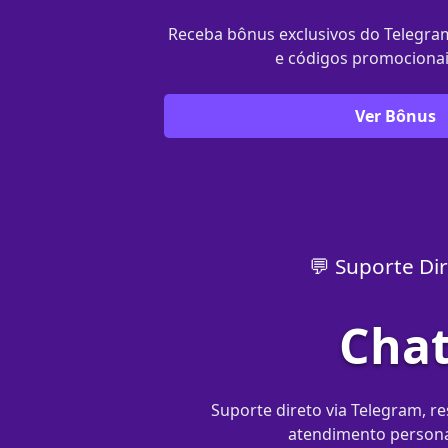
Receba bônus exclusivos do Telegra
e códigos promocionai
Ver Bônus
💬 Suporte Di
Cha
Suporte direto via Telegram, r
atendimento persona