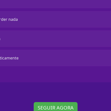
erder nada
a
aticamente
SEGUIR AGORA