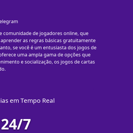
Telegram
te comunidade de jogadores online, que
e aprender as regras básicas gratuitamente
tanto, se você é um entusiasta dos jogos de
 oferece uma ampla gama de opções que
nimento e socialização, os jogos de cartas
do.
cias em Tempo Real
24/7