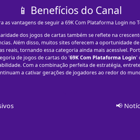
📱 Benefícios do Canal
a as vantagens de seguir a 69K Com Plataforma Login no 
aridade dos jogos de cartas também se reflete na crescen
ncias. Além disso, muitos sites oferecem a oportunidade d
 reais, tornando essa categoria ainda mais acessível. Por
goria de jogos de cartas do '
69K Com Plataforma Login
'
abilidade. Com a combinação perfeita de estratégia, entrete
ntinuam a cativar gerações de jogadores ao redor do mun
sivos
📢 Notí