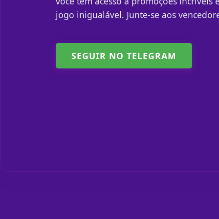
você tem acesso a promoções incríveis 
jogo inigualável. Junte-se aos vencedor
SEGUIR NO TELEGRAM