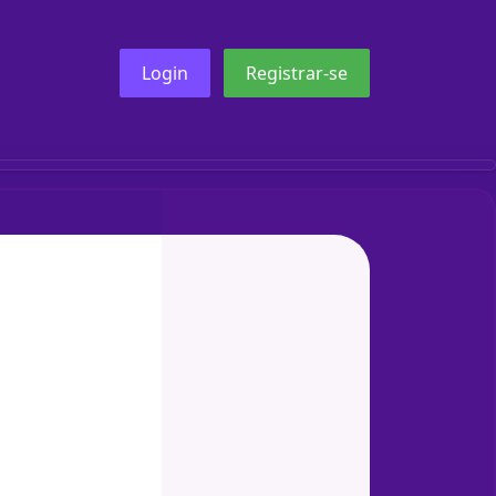
Login
Registrar-se