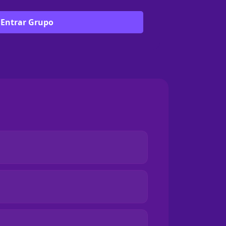
Entrar Grupo