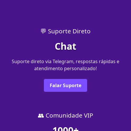
💬 Suporte Direto
Chat
Suporte direto via Telegram, respostas rápidas e
atendimento personalizado!
Falar Suporte
👥 Comunidade VIP
1000+