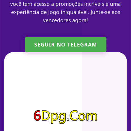
você tem acesso a promoções incríveis e uma
experiência de jogo inigualável. Junte-se aos
vencedores agora!
SEGUIR NO TELEGRAM