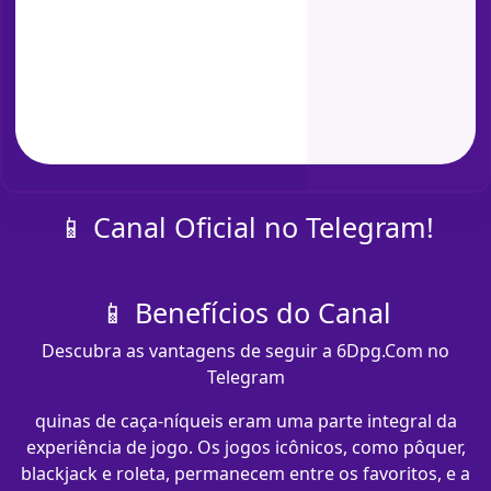
📱 Canal Oficial no Telegram!
📱 Benefícios do Canal
Descubra as vantagens de seguir a 6Dpg.Com no
Telegram
quinas de caça-níqueis eram uma parte integral da
experiência de jogo. Os jogos icônicos, como pôquer,
blackjack e roleta, permanecem entre os favoritos, e a