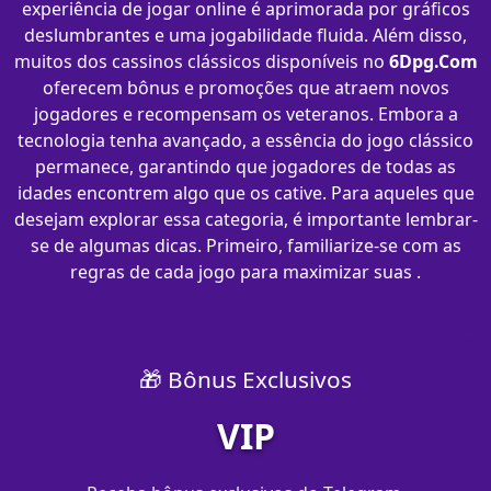
experiência de jogar online é aprimorada por gráficos
deslumbrantes e uma jogabilidade fluida. Além disso,
muitos dos cassinos clássicos disponíveis no
6Dpg.Com
oferecem bônus e promoções que atraem novos
jogadores e recompensam os veteranos. Embora a
tecnologia tenha avançado, a essência do jogo clássico
permanece, garantindo que jogadores de todas as
idades encontrem algo que os cative. Para aqueles que
desejam explorar essa categoria, é importante lembrar-
se de algumas dicas. Primeiro, familiarize-se com as
regras de cada jogo para maximizar suas .
🎁 Bônus Exclusivos
VIP