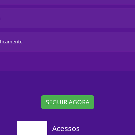
a
aticamente
SEGUIR AGORA
Acessos