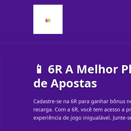
📱 6R A Melhor 
de Apostas
Cadastre-se na 6R para ganhar bônus n
recarga. Com a 6R, você tem acesso a p
experiência de jogo inigualável. Junte-