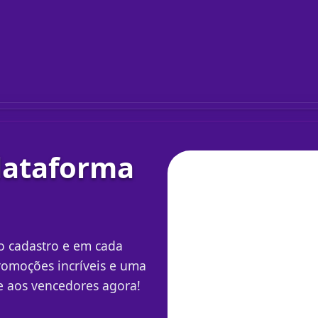
Plataforma
o cadastro e em cada
romoções incríveis e uma
se aos vencedores agora!