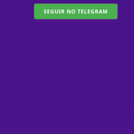
SEGUIR NO TELEGRAM