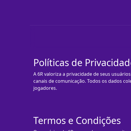
Políticas de Privacida
A 6R valoriza a privacidade de seus usuári
canais de comunicação. Todos os dados cole
jogadores.
Termos e Condições