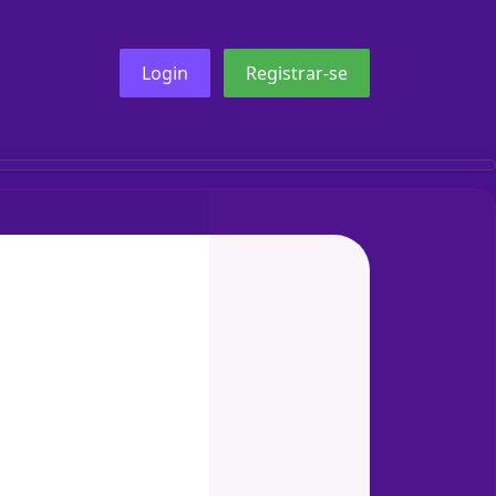
Login
Registrar-se