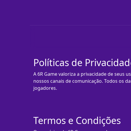
Políticas de Privacida
A 6R Game valoriza a privacidade de seus 
nossos canais de comunicação. Todos os dad
jogadores.
Termos e Condições