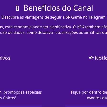
📱 Benefícios do Canal
Descubra as vantagens de seguir a 6R Game no Telegram
os, esta economia pode ser significativa. O APK também o
 uso de dados, como desativar atualizações automáticas ou 
sivos
📢 Notí
m, promoções especiais
Fique por dentro d
s únicos!
eventos da