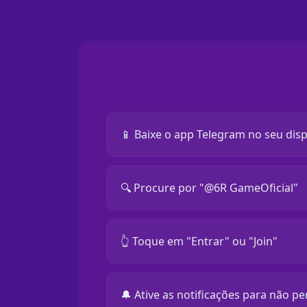
📱 Baixe o app Telegram no seu disp
🔍 Procure por "@6R GameOficial"
👆 Toque em "Entrar" ou "Join"
🔔 Ative as notificações para não p