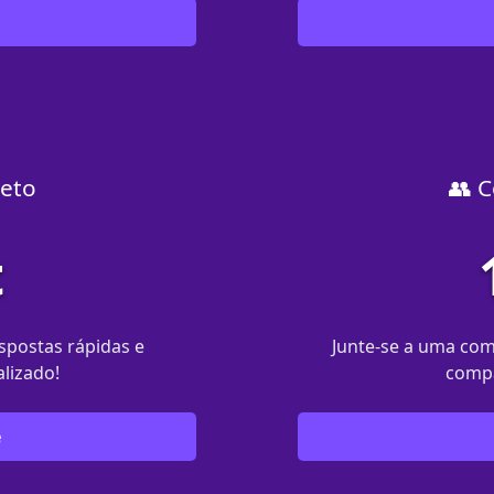
reto
👥 
t
espostas rápidas e
Junte-se a uma com
lizado!
compa
e