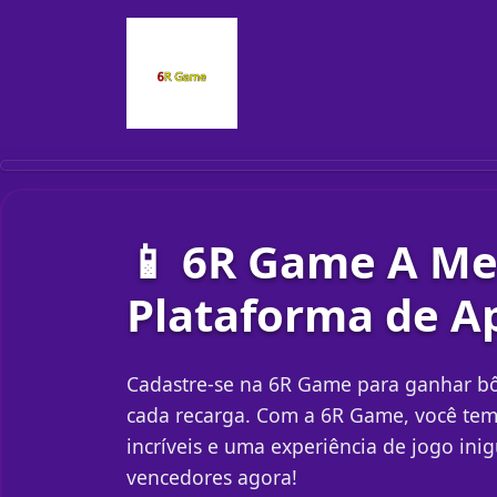
📱 6R Game A Me
Plataforma de A
Cadastre-se na 6R Game para ganhar b
cada recarga. Com a 6R Game, você te
incríveis e uma experiência de jogo inig
vencedores agora!