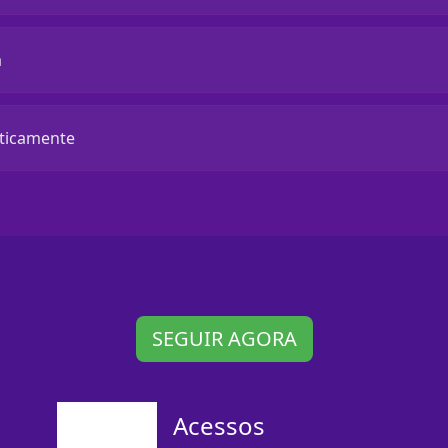
a
aticamente
SEGUIR AGORA
Acessos