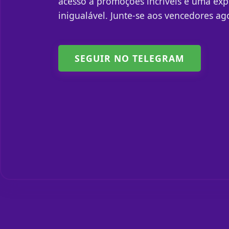
acesso a promoções incríveis e uma exp
inigualável. Junte-se aos vencedores ag
SEGUIR NO TELEGRAM