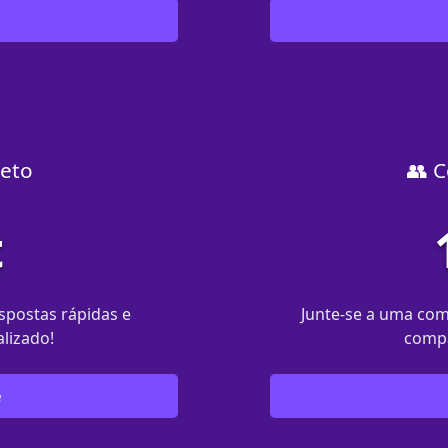
reto
👥 
t
espostas rápidas e
Junte-se a uma com
lizado!
compa
e