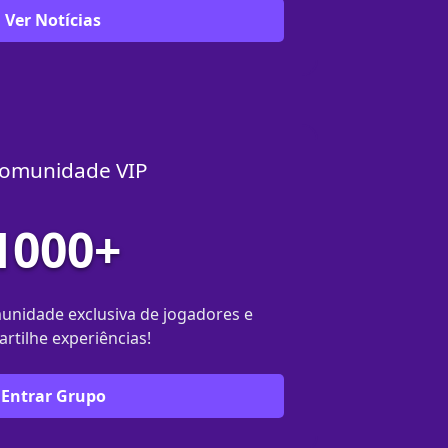
Ver Notícias
Comunidade VIP
1000+
unidade exclusiva de jogadores e
rtilhe experiências!
Entrar Grupo