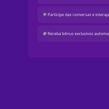
💬 Participe das conversas e interaj
🎁 Receba bônus exclusivos autom