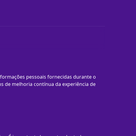
informações pessoais fornecidas durante o
ns de melhoria contínua da experiência de