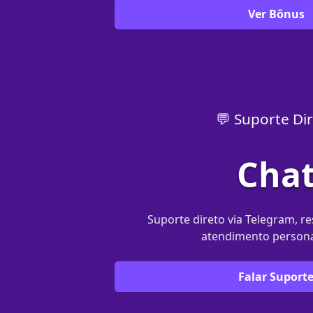
Ver Bônus
💬 Suporte Di
Cha
Suporte direto via Telegram, r
atendimento persona
Falar Suport