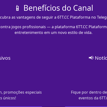
📱 Benefícios do Canal
cubra as vantagens de seguir a 6TT.CC Plataforma no Tele
contra jogos profissionais — a plataforma 6TT.CC Platafor
entretenimento em um novo estilo de vida.
sivos
📢 Notí
m, promoções especiais
Fique por dentro d
s únicos!
eventos da 6TT