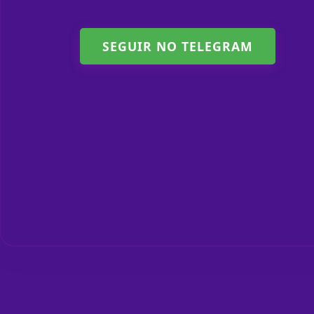
SEGUIR NO TELEGRAM