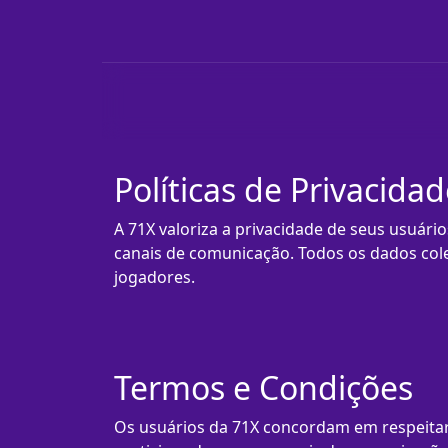
Políticas de Privacida
A 71X valoriza a privacidade de seus usuár
canais de comunicação. Todos os dados cole
jogadores.
Termos e Condições
Os usuários da 71X concordam em respeitar 