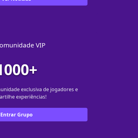
Comunidade VIP
1000+
unidade exclusiva de jogadores e
rtilhe experiências!
Entrar Grupo