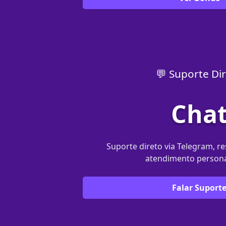
💬 Suporte Di
Cha
Suporte direto via Telegram, r
atendimento persona
Falar Suport