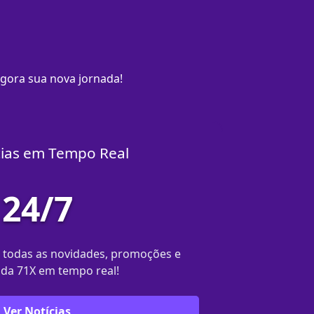
agora sua nova jornada!
cias em Tempo Real
24/7
e todas as novidades, promoções e
 da 71X em tempo real!
Ver Notícias