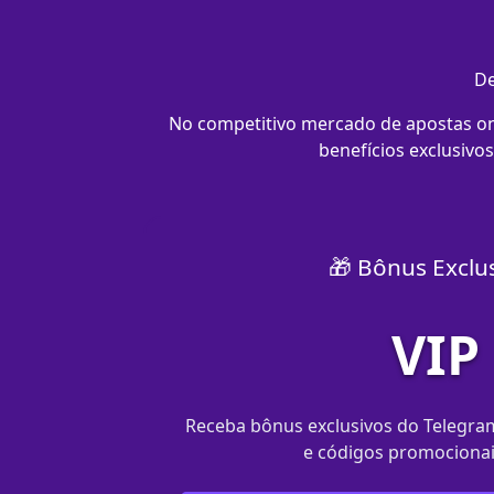
De
No competitivo mercado de apostas on
benefícios exclusivo
🎁 Bônus Exclu
VIP
Receba bônus exclusivos do Telegra
e códigos promocionai