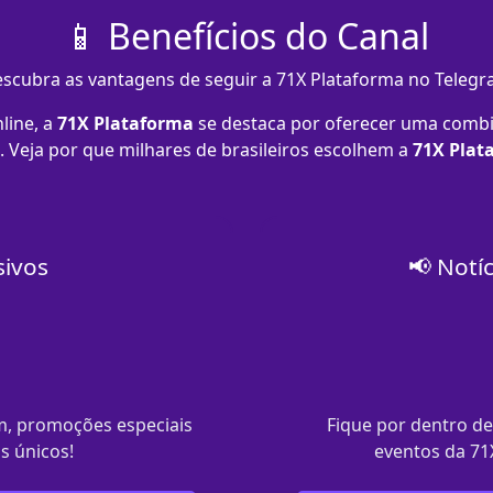
📱 Benefícios do Canal
scubra as vantagens de seguir a 71X Plataforma no Teleg
line, a
71X Plataforma
se destaca por oferecer uma combi
s. Veja por que milhares de brasileiros escolhem a
71X Plat
sivos
📢 Notí
m, promoções especiais
Fique por dentro d
s únicos!
eventos da 71