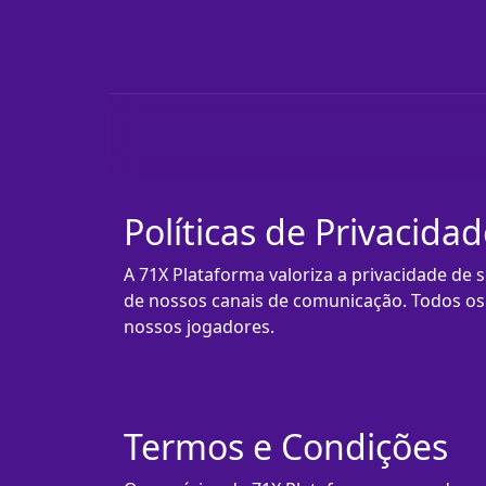
Políticas de Privacida
A 71X Plataforma valoriza a privacidade de
de nossos canais de comunicação. Todos os 
nossos jogadores.
Termos e Condições