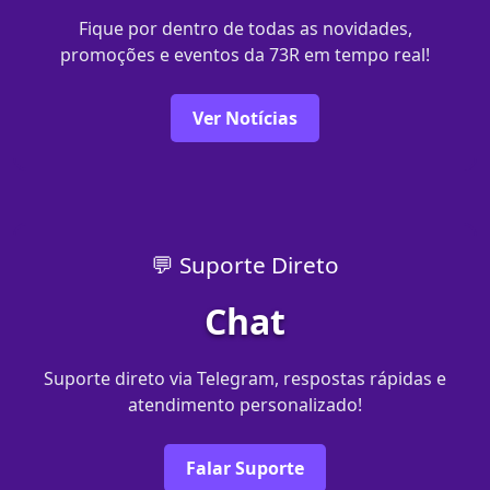
Fique por dentro de todas as novidades,
promoções e eventos da 73R em tempo real!
Ver Notícias
💬 Suporte Direto
Chat
Suporte direto via Telegram, respostas rápidas e
atendimento personalizado!
Falar Suporte