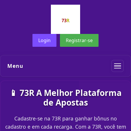
Login
Registrar-se
Menu
📱 73R A Melhor Plataforma
de Apostas
Cadastre-se na 73R para ganhar bônus no
cadastro e em cada recarga. Com a 73R, você tem