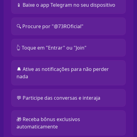
📱 Baixe o app Telegram no seu dispositivo
🔍 Procure por "@73ROficial"
👆 Toque em "Entrar" ou "Join"
🔔 Ative as notificações para não perder
nada
💬 Participe das conversas e interaja
🎁 Receba bônus exclusivos
automaticamente