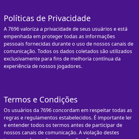
Políticas de Privacidade
A 7696 valoriza a privacidade de seus usuários e está
empenhada em proteger todas as informações
pessoais fornecidas durante o uso de nossos canais de
comunicação. Todos os dados coletados são utilizados
exclusivamente para fins de melhoria contínua da
experiência de nossos jogadores.
Termos e Condições
Os usuários da 7696 concordam em respeitar todas as
regras e regulamentos estabelecidos. É importante ler
e entender todos os termos antes de participar de
nossos canais de comunicação. A violação destes