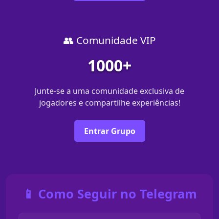
👥 Comunidade VIP
1000+
Junte-se a uma comunidade exclusiva de
jogadores e compartilhe experiências!
Entrar Grupo
📱 Como Seguir no Telegram