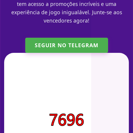
tem acesso a promoções incríveis e uma
experiência de jogo inigualável. Junte-se aos
vencedores agora!
SEGUIR NO TELEGRAM