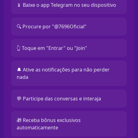
📱 Baixe o app Telegram no seu dispositivo
🔍 Procure por "@7696Oficial"
👆 Toque em "Entrar" ou "Join"
🔔 Ative as notificações para não perder
nada
💬 Participe das conversas e interaja
🎁 Receba bônus exclusivos
automaticamente