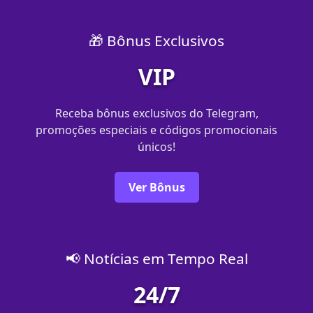
🎁 Bônus Exclusivos
VIP
Receba bônus exclusivos do Telegram,
promoções especiais e códigos promocionais
únicos!
Ver Bônus
📢 Notícias em Tempo Real
24/7