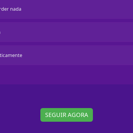
erder nada
a
aticamente
SEGUIR AGORA