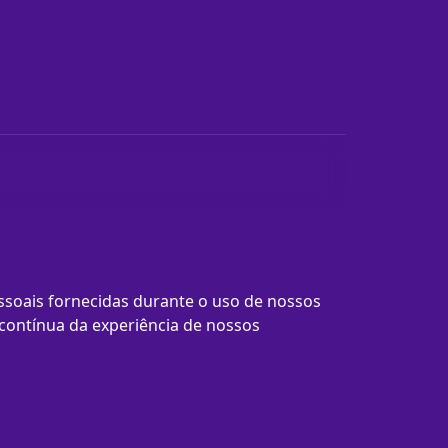
ssoais fornecidas durante o uso de nossos
 contínua da experiência de nossos