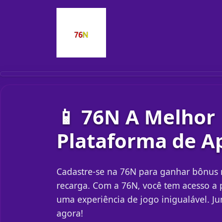
📱 76N A Melhor
Plataforma de A
Cadastre-se na 76N para ganhar bônus 
recarga. Com a 76N, você tem acesso a 
uma experiência de jogo inigualável. J
agora!