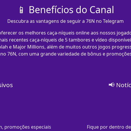
📱 Benefícios do Canal
Descubra as vantagens de seguir a 76N no Telegram
erecer os melhores caça-níqueis online aos nossos jogado
mais recentes caça-níqueis de 5 tambores e vídeo disponí
lah e Major Millions, além de muitos outros jogos progre
ino 76N, com uma grande variedade de bônus e promoções 
sivos
📢 Notí
m, promoções especiais
Fique por dentro d