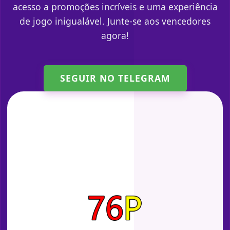
acesso a promoções incríveis e uma experiência
de jogo inigualável. Junte-se aos vencedores
agora!
SEGUIR NO TELEGRAM