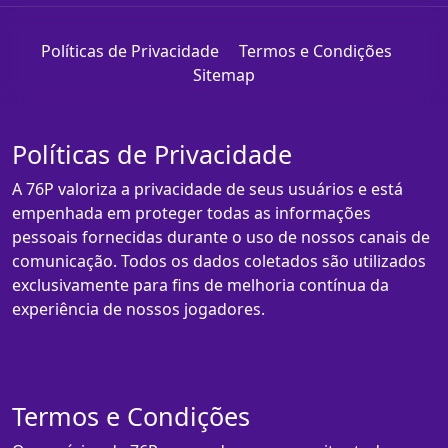
Políticas de Privacidade
Termos e Condições
Sitemap
Políticas de Privacidade
A 76P valoriza a privacidade de seus usuários e está
empenhada em proteger todas as informações
pessoais fornecidas durante o uso de nossos canais de
comunicação. Todos os dados coletados são utilizados
exclusivamente para fins de melhoria contínua da
experiência de nossos jogadores.
Termos e Condições