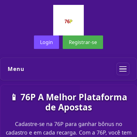
Login
Registrar-se
Menu
📱 76P A Melhor Plataforma
de Apostas
Cadastre-se na 76P para ganhar bônus no
cadastro e em cada recarga. Com a 76P, você tem