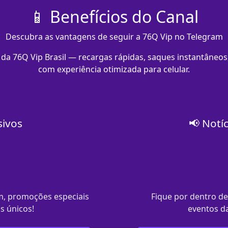
📱 Benefícios do Canal
Descubra as vantagens de seguir a 76Q Vip no Telegram
s da 76Q Vip Brasil — recargas rápidas, saques instantâneo
com experiência otimizada para celular.
sivos
📢 Notí
m, promoções especiais
Fique por dentro d
s únicos!
eventos d