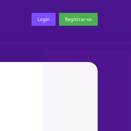
Login
Registrar-se