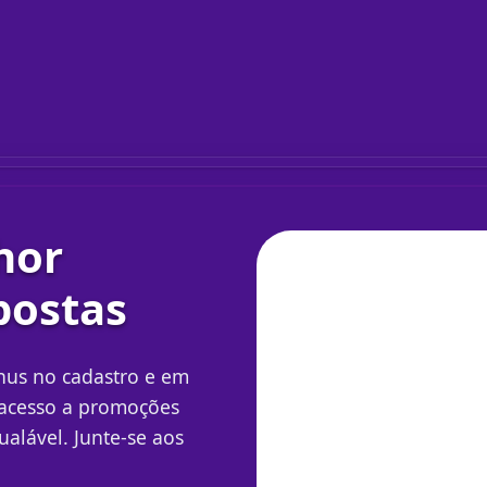
hor
postas
nus no cadastro e em
 acesso a promoções
ualável. Junte-se aos