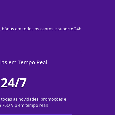
s, bônus em todos os cantos e suporte 24h
cias em Tempo Real
24/7
e todas as novidades, promoções e
a 76Q Vip em tempo real!