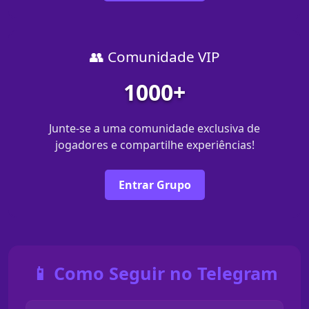
👥 Comunidade VIP
1000+
Junte-se a uma comunidade exclusiva de
jogadores e compartilhe experiências!
Entrar Grupo
📱 Como Seguir no Telegram