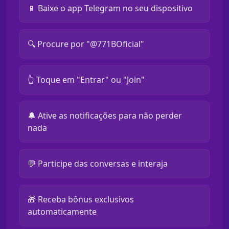
📱 Baixe o app Telegram no seu dispositivo
🔍 Procure por "@771BOficial"
👆 Toque em "Entrar" ou "Join"
🔔 Ative as notificações para não perder
nada
💬 Participe das conversas e interaja
🎁 Receba bônus exclusivos
automaticamente