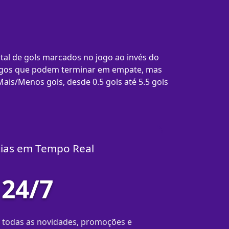
al de gols marcados no jogo ao invés do
jogos que podem terminar em empate, mas
is/Menos gols, desde 0.5 gols até 5.5 gols
cias em Tempo Real
24/7
e todas as novidades, promoções e