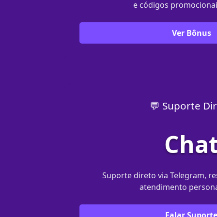
e códigos promocionai
Ver Bônus
💬 Suporte Di
Cha
Suporte direto via Telegram, r
atendimento persona
Falar Suport