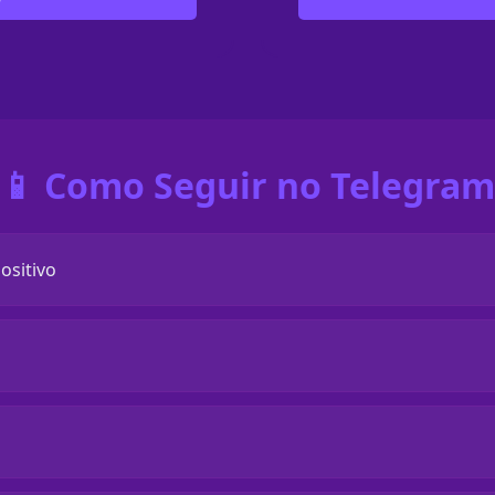
📱 Como Seguir no Telegram
ositivo