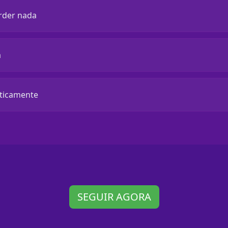
erder nada
a
aticamente
SEGUIR AGORA