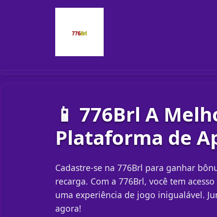
📱 776Brl A Melh
Plataforma de A
Cadastre-se na 776Brl para ganhar bôn
recarga. Com a 776Brl, você tem acesso 
uma experiência de jogo inigualável. J
agora!