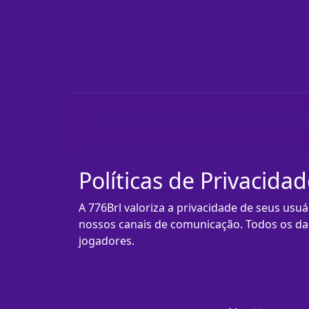
Políticas de Privacida
A 776Brl valoriza a privacidade de seus us
nossos canais de comunicação. Todos os dad
jogadores.