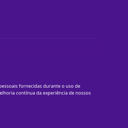
pessoais fornecidas durante o uso de
elhoria contínua da experiência de nossos