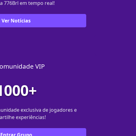
a 776Brl em tempo real!
Ver Notícias
Comunidade VIP
1000+
unidade exclusiva de jogadores e
rtilhe experiências!
Entrar Grupo