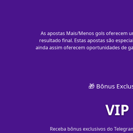
As apostas Mais/Menos gols oferecem um
resultado final. Estas apostas são esp
ainda assim oferecem oportunidades de gan
🎁 Bônus Exclu
VIP
Receba bônus exclusivos do Telegra