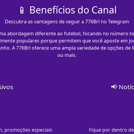
📱 Benefícios do Canal
Descubra as vantagens de seguir a 776Brl no Telegram
a abordagem diferente ao futebol, focando no número tot
ecialmente populares porque permitem que você aposte em 
ho. A 776Brl oferece uma ampla variedade de opções de Ma
ou mais.
sivos
📢 Notí
m, promoções especiais
Fique por dentro d