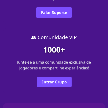
Falar Suporte
👥 Comunidade VIP
1000+
Junte-se a uma comunidade exclusiva de
jogadores e compartilhe experiências!
Entrar Grupo