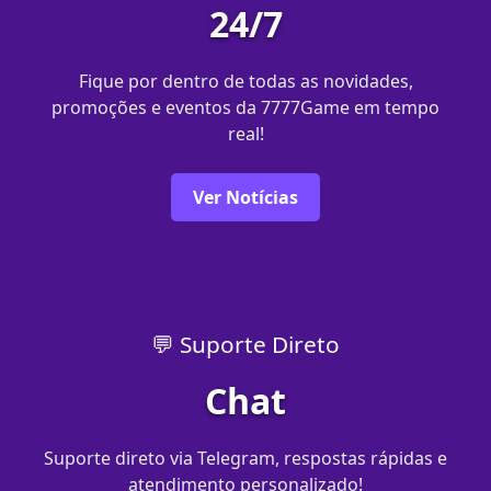
24/7
Fique por dentro de todas as novidades,
promoções e eventos da 7777Game em tempo
real!
Ver Notícias
💬 Suporte Direto
Chat
Suporte direto via Telegram, respostas rápidas e
atendimento personalizado!