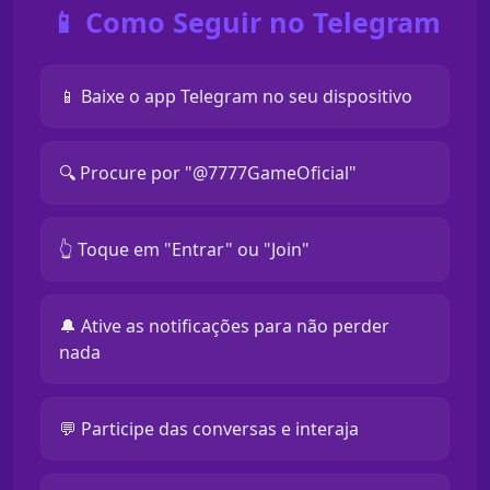
📱 Como Seguir no Telegram
📱 Baixe o app Telegram no seu dispositivo
🔍 Procure por "@7777GameOficial"
👆 Toque em "Entrar" ou "Join"
🔔 Ative as notificações para não perder
nada
💬 Participe das conversas e interaja