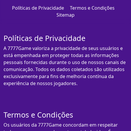
Políticas de Privacidade
Termos e Condições
Sitemap
Políticas de Privacidade
A 7777Game valoriza a privacidade de seus usuários e
está empenhada em proteger todas as informações
pessoais fornecidas durante o uso de nossos canais de
comunicação. Todos os dados coletados são utilizados
exclusivamente para fins de melhoria contínua da
experiência de nossos jogadores.
Termos e Condições
Os usuários da 7777Game concordam em respeitar