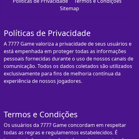
Políticas de Privacidade
Termos e Condições
Sitemap
Políticas de Privacidade
A 7777 Game valoriza a privacidade de seus usuários e
está empenhada em proteger todas as informações
pessoais fornecidas durante o uso de nossos canais de
comunicação. Todos os dados coletados são utilizados
exclusivamente para fins de melhoria contínua da
experiência de nossos jogadores.
Termos e Condições
Os usuários da 7777 Game concordam em respeitar
todas as regras e regulamentos estabelecidos. É