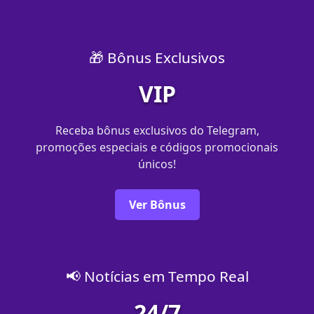
🎁 Bônus Exclusivos
VIP
Receba bônus exclusivos do Telegram,
promoções especiais e códigos promocionais
únicos!
Ver Bônus
📢 Notícias em Tempo Real
24/7