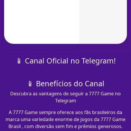
📱 Canal Oficial no Telegram!
📱 Benefícios do Canal
Descubra as vantagens de seguir a 7777 Game no
Telegram
A 7777 Game sempre oferece aos fãs brasileiros da
marca uma variedade enorme de jogos da 7777 Game
Brasil , com diversão sem fim e prêmios generosos.