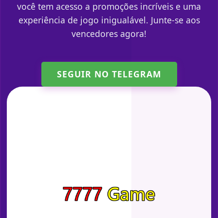
você tem acesso a promoções incríveis e uma
experiência de jogo inigualável. Junte-se aos
vencedores agora!
SEGUIR NO TELEGRAM