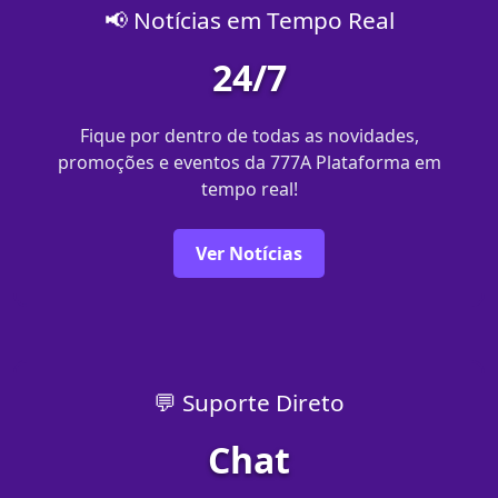
📢 Notícias em Tempo Real
24/7
Fique por dentro de todas as novidades,
promoções e eventos da 777A Plataforma em
tempo real!
Ver Notícias
💬 Suporte Direto
Chat