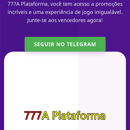
777A Plataforma, você tem acesso a promoções
incríveis e uma experiência de jogo inigualável.
Junte-se aos vencedores agora!
SEGUIR NO TELEGRAM