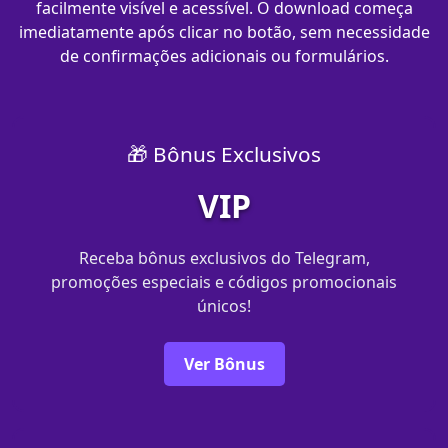
facilmente visível e acessível. O download começa
imediatamente após clicar no botão, sem necessidade
de confirmações adicionais ou formulários.
🎁 Bônus Exclusivos
VIP
Receba bônus exclusivos do Telegram,
promoções especiais e códigos promocionais
únicos!
Ver Bônus