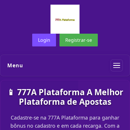
Login
Registrar-se
Menu
📱 777A Plataforma A Melhor
Plataforma de Apostas
Cadastre-se na 777A Plataforma para ganhar
bônus no cadastro e em cada recarga. Com a