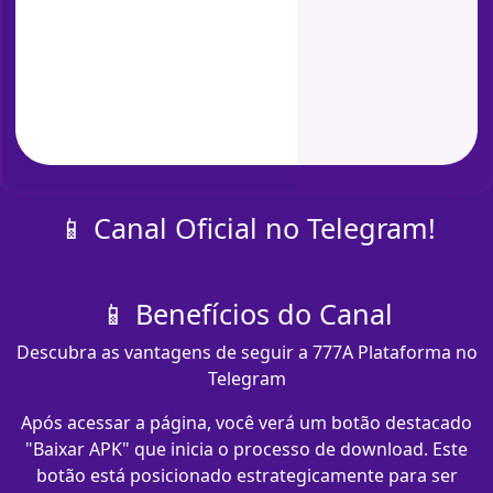
📱 Canal Oficial no Telegram!
📱 Benefícios do Canal
Descubra as vantagens de seguir a 777A Plataforma no
Telegram
Após acessar a página, você verá um botão destacado
"Baixar APK" que inicia o processo de download. Este
botão está posicionado estrategicamente para ser