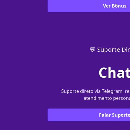
Ver Bônus
💬 Suporte Di
Cha
Suporte direto via Telegram, r
atendimento persona
Falar Suport