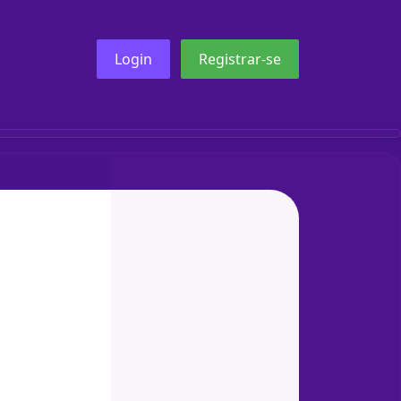
Login
Registrar-se