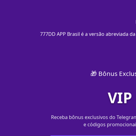
777DD APP Brasil é a versão abreviada d
🎁 Bônus Exclu
VIP
Receba bônus exclusivos do Telegra
e códigos promocionai