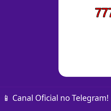
📱 Canal Oficial no Telegram!