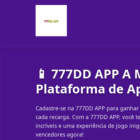
📱 777DD APP A 
Plataforma de A
Cadastre-se na 777DD APP para ganhar
cada recarga. Com a 777DD APP, você 
incríveis e uma experiência de jogo inig
vencedores agora!