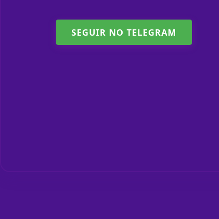
SEGUIR NO TELEGRAM