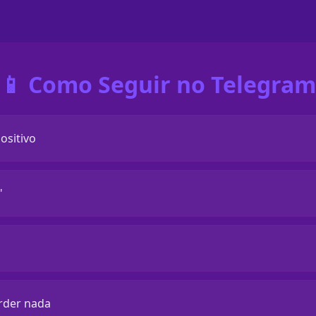
📱 Como Seguir no Telegram
ositivo
"
erder nada