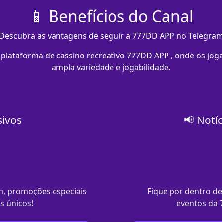
📱 Benefícios do Canal
Descubra as vantagens de seguir a 777DD APP no Telegra
a plataforma de cassino recreativo 777DD APP , onde os 
ampla variedade e jogabilidade.
sivos
📢 Notí
m, promoções especiais
Fique por dentro d
s únicos!
eventos da 