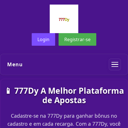
Login
Registrar-se
Menu
📱 777Dy A Melhor Plataforma
de Apostas
Cadastre-se na 777Dy para ganhar bônus no
cadastro e em cada recarga. Com a 777Dy, você