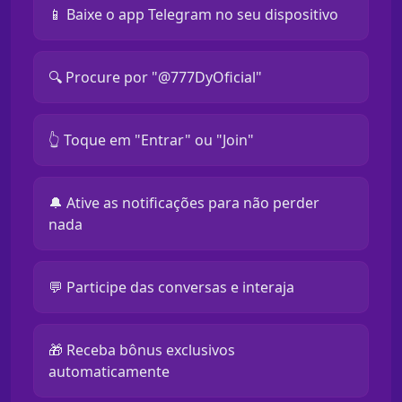
📱 Baixe o app Telegram no seu dispositivo
🔍 Procure por "@777DyOficial"
👆 Toque em "Entrar" ou "Join"
🔔 Ative as notificações para não perder
nada
💬 Participe das conversas e interaja
🎁 Receba bônus exclusivos
automaticamente