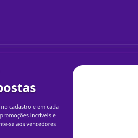
postas
 no cadastro e em cada
 promoções incríveis e
unte-se aos vencedores