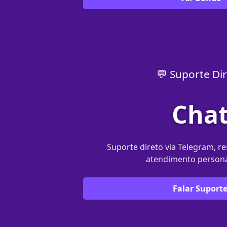
💬 Suporte Di
Cha
Suporte direto via Telegram, r
atendimento persona
Falar Suport