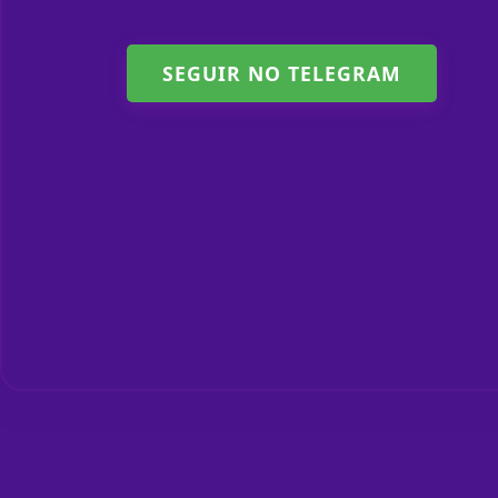
SEGUIR NO TELEGRAM