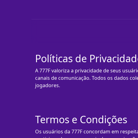
Políticas de Privacida
A 777F valoriza a privacidade de seus usuá
canais de comunicação. Todos os dados cole
jogadores.
Termos e Condições
Os usuários da 777F concordam em respeitar