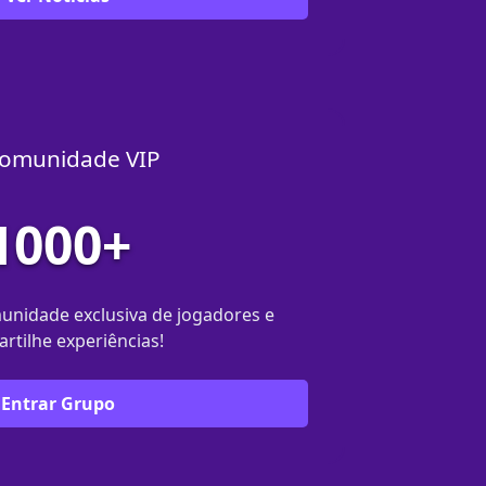
Comunidade VIP
1000+
unidade exclusiva de jogadores e
rtilhe experiências!
Entrar Grupo