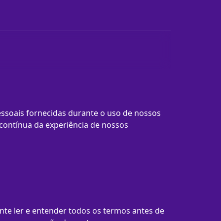
essoais fornecidas durante o uso de nossos
 contínua da experiência de nossos
nte ler e entender todos os termos antes de