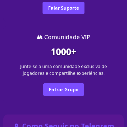
Falar Suporte
👥 Comunidade VIP
1000+
Junte-se a uma comunidade exclusiva de
jogadores e compartilhe experiências!
Entrar Grupo
📱 Como Seguir no Telegram