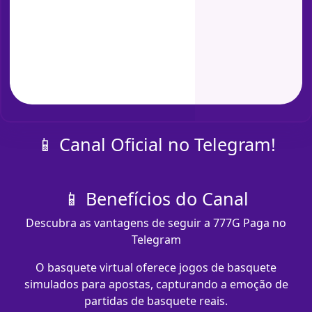
📱 Canal Oficial no Telegram!
📱 Benefícios do Canal
Descubra as vantagens de seguir a 777G Paga no
Telegram
O basquete virtual oferece jogos de basquete
simulados para apostas, capturando a emoção de
partidas de basquete reais.