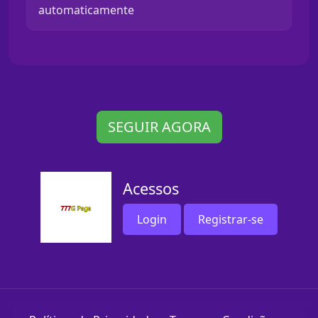
automaticamente
SEGUIR AGORA
Acessos
Login
Registrar-se