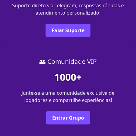
Suporte direto via Telegram, respostas rápidas e
atendimento personalizado!
Falar Suporte
👥 Comunidade VIP
1000+
Junte-se a uma comunidade exclusiva de
jogadores e compartilhe experiências!
Entrar Grupo