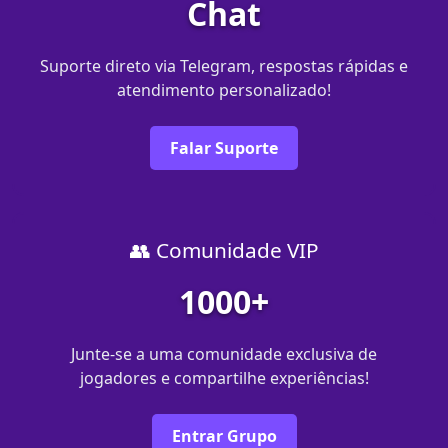
Chat
Suporte direto via Telegram, respostas rápidas e
atendimento personalizado!
Falar Suporte
👥 Comunidade VIP
1000+
Junte-se a uma comunidade exclusiva de
jogadores e compartilhe experiências!
Entrar Grupo