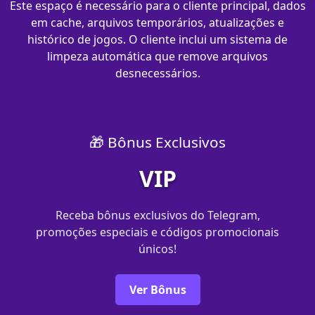
Este espaço é necessário para o cliente principal, dados
em cache, arquivos temporários, atualizações e
histórico de jogos. O cliente inclui um sistema de
limpeza automática que remove arquivos
desnecessários.
🎁 Bônus Exclusivos
VIP
Receba bônus exclusivos do Telegram,
promoções especiais e códigos promocionais
únicos!
Ver Bônus