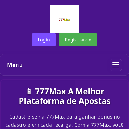
Login
Registrar-se
Menu
📱 777Max A Melhor
Plataforma de Apostas
Cadastre-se na 777Max para ganhar bônus no
cadastro e em cada recarga. Com a 777Max, você