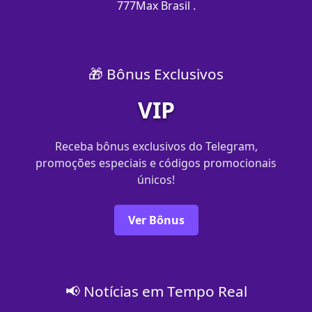
777Max Brasil .
🎁 Bônus Exclusivos
VIP
Receba bônus exclusivos do Telegram,
promoções especiais e códigos promocionais
únicos!
Ver Bônus
📢 Notícias em Tempo Real