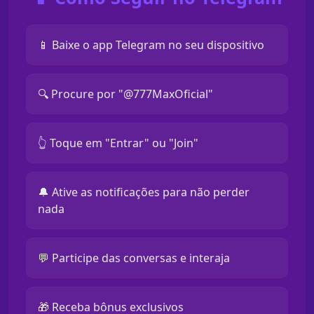
📱 Baixe o app Telegram no seu dispositivo
🔍 Procure por "@777MaxOficial"
👆 Toque em "Entrar" ou "Join"
🔔 Ative as notificações para não perder
nada
💬 Participe das conversas e interaja
🎁 Receba bônus exclusivos