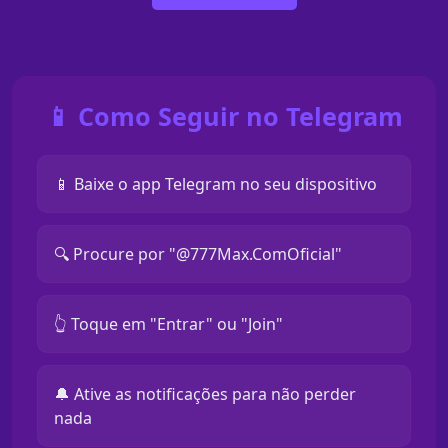
📱 Como Seguir no Telegram
📱 Baixe o app Telegram no seu dispositivo
🔍 Procure por "@777Max.ComOficial"
👆 Toque em "Entrar" ou "Join"
🔔 Ative as notificações para não perder
nada