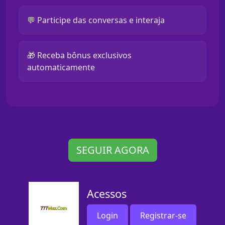
💬 Participe das conversas e interaja
🎁 Receba bônus exclusivos
automaticamente
SEGUIR AGORA
Acessos
Login
Registrar-se