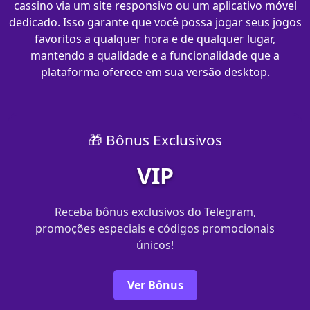
cassino via um site responsivo ou um aplicativo móvel
dedicado. Isso garante que você possa jogar seus jogos
favoritos a qualquer hora e de qualquer lugar,
mantendo a qualidade e a funcionalidade que a
plataforma oferece em sua versão desktop.
🎁 Bônus Exclusivos
VIP
Receba bônus exclusivos do Telegram,
promoções especiais e códigos promocionais
únicos!
Ver Bônus