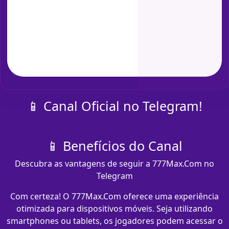
📱 Canal Oficial no Telegram!
📱 Benefícios do Canal
Descubra as vantagens de seguir a 777Max.Com no
Telegram
Com certeza! O 777Max.Com oferece uma experiência
otimizada para dispositivos móveis. Seja utilizando
smartphones ou tablets, os jogadores podem acessar o