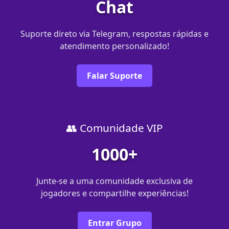
Chat
Suporte direto via Telegram, respostas rápidas e
atendimento personalizado!
Falar Suporte
👥 Comunidade VIP
1000+
Junte-se a uma comunidade exclusiva de
jogadores e compartilhe experiências!
Entrar Grupo