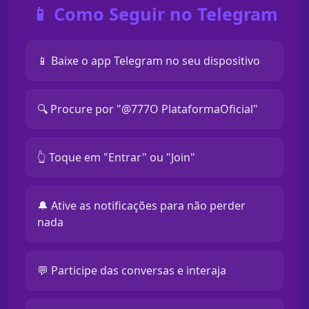
📱 Como Seguir no Telegram
📱 Baixe o app Telegram no seu dispositivo
🔍 Procure por "@777O PlataformaOficial"
👆 Toque em "Entrar" ou "Join"
🔔 Ative as notificações para não perder
nada
💬 Participe das conversas e interaja