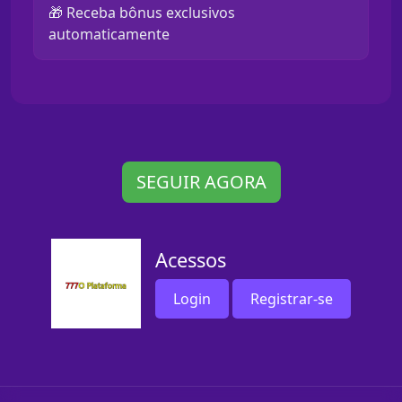
🎁 Receba bônus exclusivos
automaticamente
SEGUIR AGORA
Acessos
Login
Registrar-se