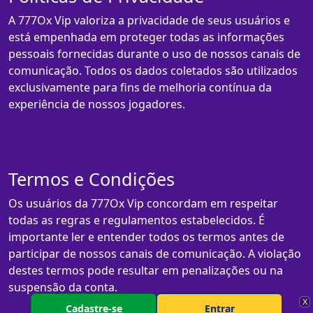
A 777Ox Vip valoriza a privacidade de seus usuários e
está empenhada em proteger todas as informações
pessoais fornecidas durante o uso de nossos canais de
comunicação. Todos os dados coletados são utilizados
exclusivamente para fins de melhoria contínua da
experiência de nossos jogadores.
Termos e Condições
Os usuários da 777Ox Vip concordam em respeitar
todas as regras e regulamentos estabelecidos. É
importante ler e entender todos os termos antes de
participar de nossos canais de comunicação. A violação
destes termos pode resultar em penalizações ou na
suspensão da conta.
X
Cadastre-se
Entrar