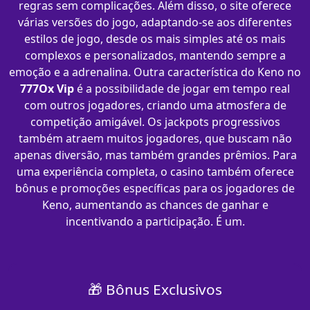
regras sem complicações. Além disso, o site oferece
várias versões do jogo, adaptando-se aos diferentes
estilos de jogo, desde os mais simples até os mais
complexos e personalizados, mantendo sempre a
emoção e a adrenalina. Outra característica do Keno no
777Ox Vip
é a possibilidade de jogar em tempo real
com outros jogadores, criando uma atmosfera de
competição amigável. Os jackpots progressivos
também atraem muitos jogadores, que buscam não
apenas diversão, mas também grandes prêmios. Para
uma experiência completa, o casino também oferece
bônus e promoções específicas para os jogadores de
Keno, aumentando as chances de ganhar e
incentivando a participação. É um.
🎁 Bônus Exclusivos