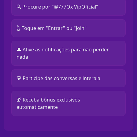
🔍 Procure por "@777Ox VipOficial"
👆 Toque em "Entrar" ou "Join"
🔔 Ative as notificações para não perder
nada
💬 Participe das conversas e interaja
🎁 Receba bônus exclusivos
automaticamente