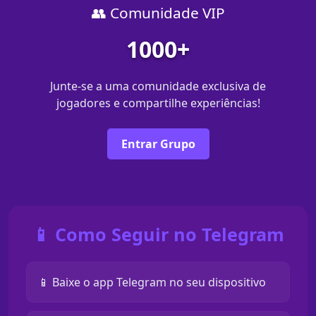
👥 Comunidade VIP
1000+
Junte-se a uma comunidade exclusiva de
jogadores e compartilhe experiências!
Entrar Grupo
📱 Como Seguir no Telegram
📱 Baixe o app Telegram no seu dispositivo