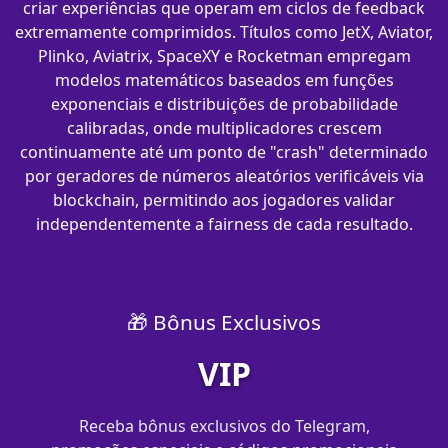
criar experiências que operam em ciclos de feedback
extremamente comprimidos. Títulos como JetX, Aviator,
Plinko, Aviatrix, SpaceXY e Rocketman empregam
modelos matemáticos baseados em funções
exponenciais e distribuições de probabilidade
calibradas, onde multiplicadores crescem
continuamente até um ponto de "crash" determinado
por geradores de números aleatórios verificáveis via
blockchain, permitindo aos jogadores validar
independentemente a fairness de cada resultado.
🎁 Bônus Exclusivos
VIP
Receba bônus exclusivos do Telegram,