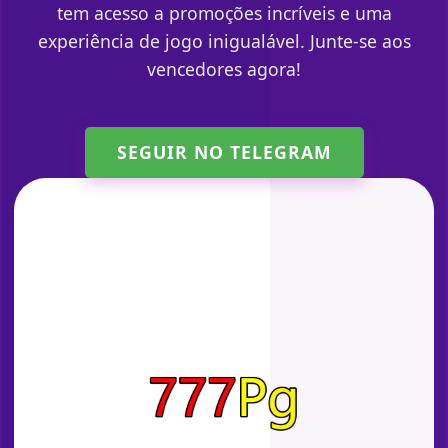
tem acesso a promoções incríveis e uma
experiência de jogo inigualável. Junte-se aos
vencedores agora!
SEGUIR NO TELEGRAM