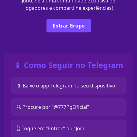
Junte-se a uma comunidade exclusiva de
jogadores e compartilhe experiências!
Entrar Grupo
📱 Como Seguir no Telegram
📱 Baixe o app Telegram no seu dispositivo
🔍 Procure por "@777PgOficial"
👆 Toque em "Entrar" ou "Join"