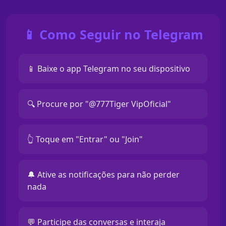
📱 Como Seguir no Telegram
📱 Baixe o app Telegram no seu dispositivo
🔍 Procure por "@777Tiger VipOficial"
👆 Toque em "Entrar" ou "Join"
🔔 Ative as notificações para não perder
nada
💬 Participe das conversas e interaja