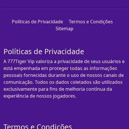
Políticas de Privacidade
Termos e Condições
Sitemap
Políticas de Privacidade
A 777Tiger Vip valoriza a privacidade de seus usuários e
está empenhada em proteger todas as informações
pessoais fornecidas durante o uso de nossos canais de
comunicação. Todos os dados coletados são utilizados
exclusivamente para fins de melhoria contínua da
experiência de nossos jogadores.
Termos e Condições