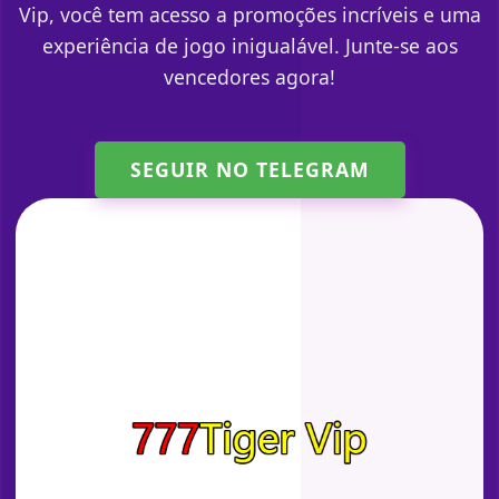
Vip, você tem acesso a promoções incríveis e uma
experiência de jogo inigualável. Junte-se aos
vencedores agora!
SEGUIR NO TELEGRAM