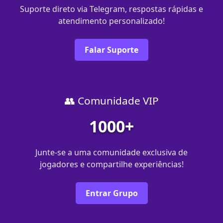
Suporte direto via Telegram, respostas rápidas e
atendimento personalizado!
Falar Suporte
👥 Comunidade VIP
1000+
Junte-se a uma comunidade exclusiva de
jogadores e compartilhe experiências!
Entrar Grupo