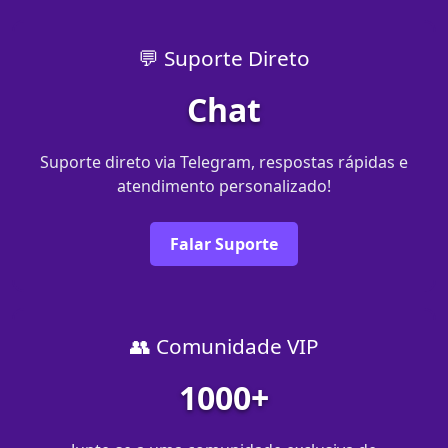
💬 Suporte Direto
Chat
Suporte direto via Telegram, respostas rápidas e
atendimento personalizado!
Falar Suporte
👥 Comunidade VIP
1000+