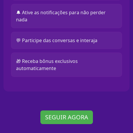
🔔 Ative as notificações para não perder
nada
💬 Participe das conversas e interaja
🎁 Receba bônus exclusivos
automaticamente
SEGUIR AGORA