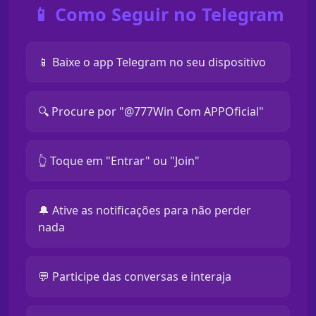
📱 Como Seguir no Telegram
📱 Baixe o app Telegram no seu dispositivo
🔍 Procure por "@777Win Com APPOficial"
👆 Toque em "Entrar" ou "Join"
🔔 Ative as notificações para não perder
nada
💬 Participe das conversas e interaja