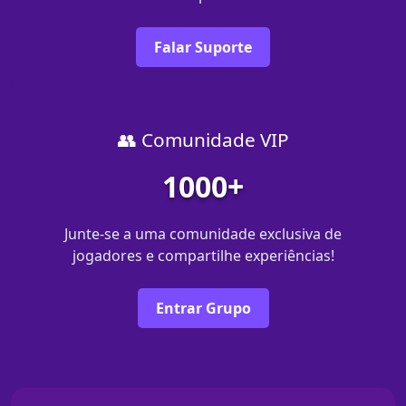
Falar Suporte
👥 Comunidade VIP
1000+
Junte-se a uma comunidade exclusiva de
jogadores e compartilhe experiências!
Entrar Grupo