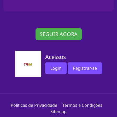
SEGUIR AGORA
Acessos
Login
Registrar-se
Políticas de Privacidade
Termos e Condições
Sitemap