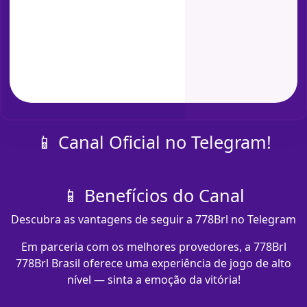
📱 Canal Oficial no Telegram!
📱 Benefícios do Canal
Descubra as vantagens de seguir a 778Brl no Telegram
Em parceria com os melhores provedores, a 778Brl
778Brl Brasil oferece uma experiência de jogo de alto
nível — sinta a emoção da vitória!