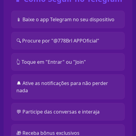
📱 Baixe o app Telegram no seu dispositivo
🔍 Procure por "@778Brl APPOficial"
👆 Toque em "Entrar" ou "Join"
🔔 Ative as notificações para não perder
nada
💬 Participe das conversas e interaja
🎁 Receba bônus exclusivos