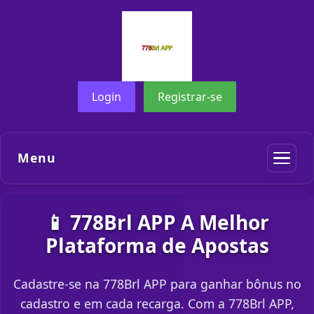
Login
Registrar-se
Menu
📱 778Brl APP A Melhor
Plataforma de Apostas
Cadastre-se na 778Brl APP para ganhar bônus no
cadastro e em cada recarga. Com a 778Brl APP,