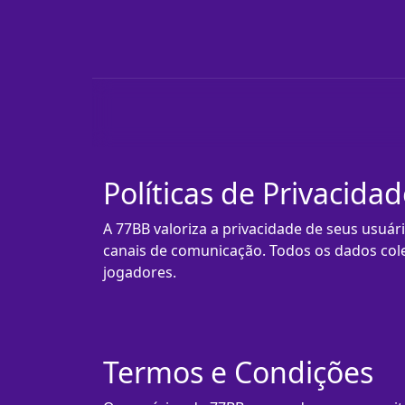
Políticas de Privacida
A 77BB valoriza a privacidade de seus usuá
canais de comunicação. Todos os dados cole
jogadores.
Termos e Condições