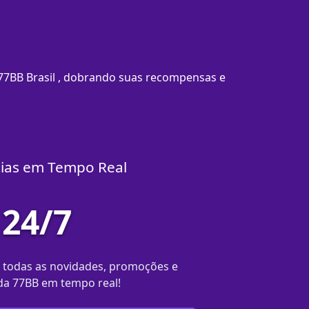
7BB Brasil , dobrando suas recompensas e
cias em Tempo Real
24/7
e todas as novidades, promoções e
da 77BB em tempo real!