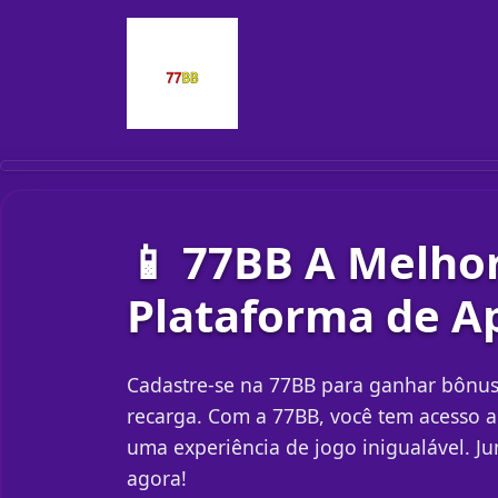
📱 77BB A Melho
Plataforma de A
Cadastre-se na 77BB para ganhar bônus
recarga. Com a 77BB, você tem acesso a
uma experiência de jogo inigualável. J
agora!