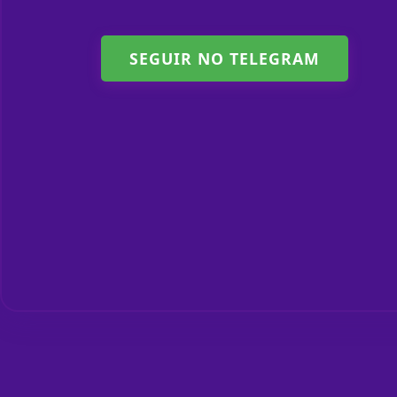
SEGUIR NO TELEGRAM