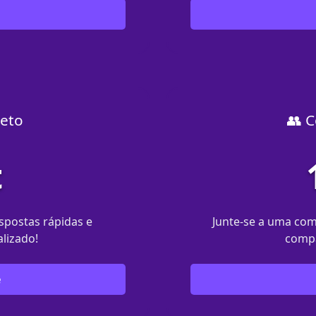
reto
👥 
t
espostas rápidas e
Junte-se a uma com
lizado!
compa
e