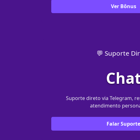
Ver Bônus
💬 Suporte Di
Cha
Suporte direto via Telegram, r
atendimento persona
Falar Suport