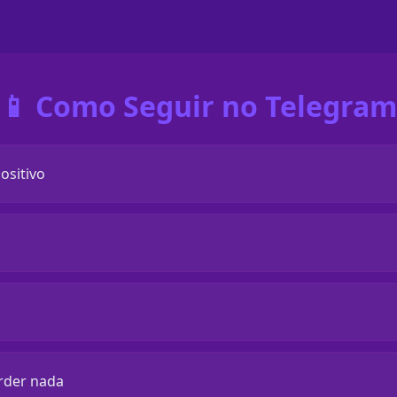
📱 Como Seguir no Telegram
ositivo
erder nada