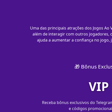
Uma das principais atrações dos Jogos Ao V
além de interagir com outros jogadores, 
ajuda a aumentar a confiança no jogo, 
🎁 Bônus Exclu
VIP
Receba bônus exclusivos do Telegra
e códigos promocionai