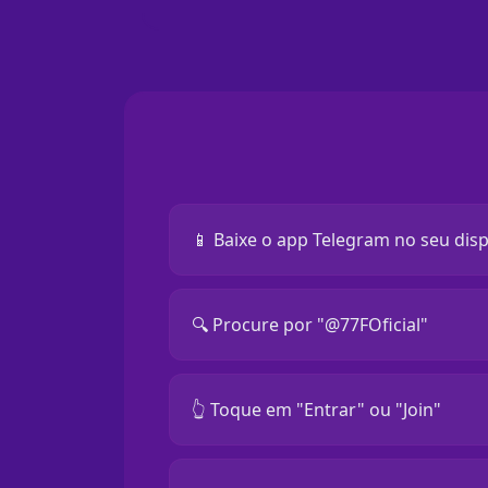
📱 Baixe o app Telegram no seu disp
🔍 Procure por "@77FOficial"
👆 Toque em "Entrar" ou "Join"