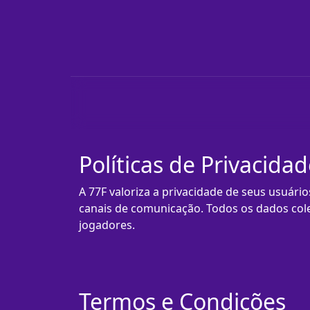
Políticas de Privacida
A 77F valoriza a privacidade de seus usuár
canais de comunicação. Todos os dados cole
jogadores.
Termos e Condições