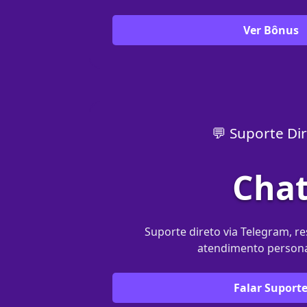
Ver Bônus
💬 Suporte Di
Cha
Suporte direto via Telegram, r
atendimento persona
Falar Suport