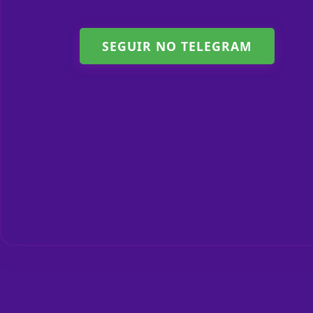
SEGUIR NO TELEGRAM