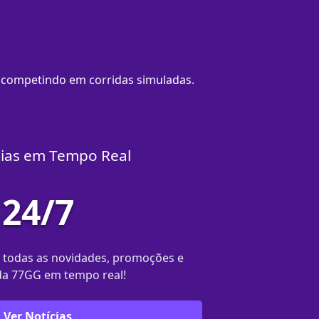
os competindo em corridas simuladas.
cias em Tempo Real
24/7
e todas as novidades, promoções e
da 77GG em tempo real!
Ver Notícias