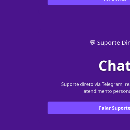
💬 Suporte Di
Cha
Suporte direto via Telegram, r
atendimento persona
Falar Suport