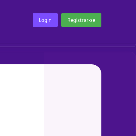
Login
Registrar-se