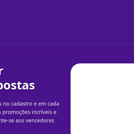
r
postas
 no cadastro e em cada
 promoções incríveis e
unte-se aos vencedores