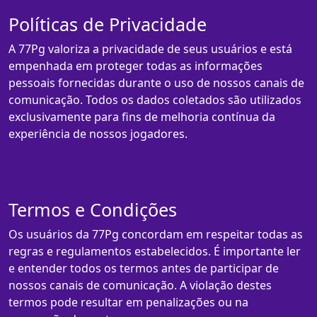
Políticas de Privacidade
A 77Pg valoriza a privacidade de seus usuários e está
empenhada em proteger todas as informações
pessoais fornecidas durante o uso de nossos canais de
comunicação. Todos os dados coletados são utilizados
exclusivamente para fins de melhoria contínua da
experiência de nossos jogadores.
Termos e Condições
Os usuários da 77Pg concordam em respeitar todas as
regras e regulamentos estabelecidos. É importante ler
e entender todos os termos antes de participar de
nossos canais de comunicação. A violação destes
termos pode resultar em penalizações ou na