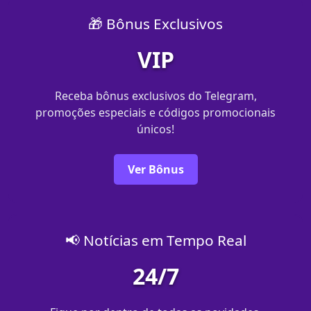
🎁 Bônus Exclusivos
VIP
Receba bônus exclusivos do Telegram,
promoções especiais e códigos promocionais
únicos!
Ver Bônus
📢 Notícias em Tempo Real
24/7