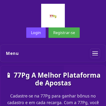
Login
Registrar-se
Menu
📱 77Pg A Melhor Plataforma
de Apostas
Cadastre-se na 77Pg para ganhar bônus no
cadastro e em cada recarga. Com a 77Pg, você