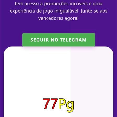
tem acesso a promoções incríveis e uma
experiência de jogo inigualável. Junte-se aos
vencedores agora!
SEGUIR NO TELEGRAM