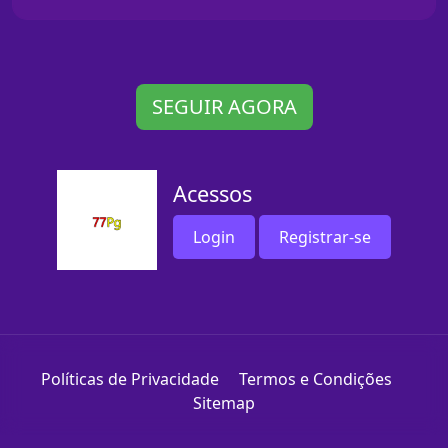
SEGUIR AGORA
Acessos
Login
Registrar-se
Políticas de Privacidade
Termos e Condições
Sitemap