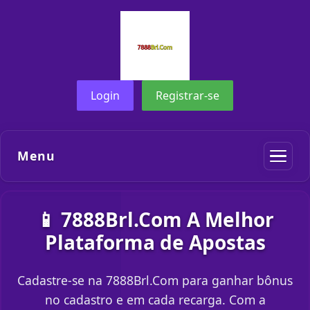
Login
Registrar-se
Menu
📱 7888Brl.Com A Melhor
Plataforma de Apostas
Cadastre-se na 7888Brl.Com para ganhar bônus
no cadastro e em cada recarga. Com a