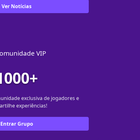
Ver Notícias
Comunidade VIP
1000+
unidade exclusiva de jogadores e
rtilhe experiências!
Entrar Grupo