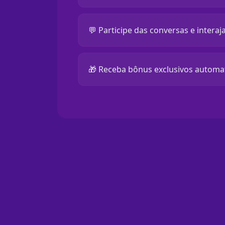
💬 Participe das conversas e interaj
🎁 Receba bônus exclusivos autom