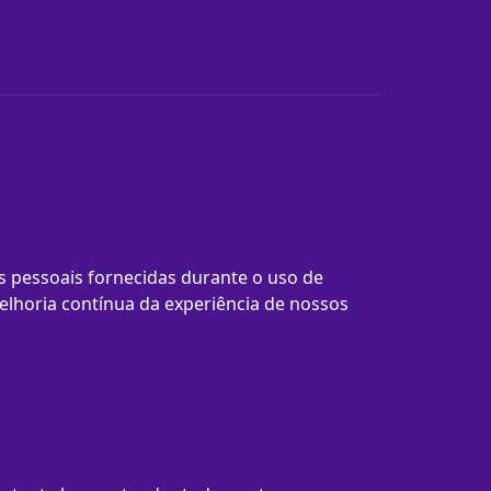
s pessoais fornecidas durante o uso de
elhoria contínua da experiência de nossos