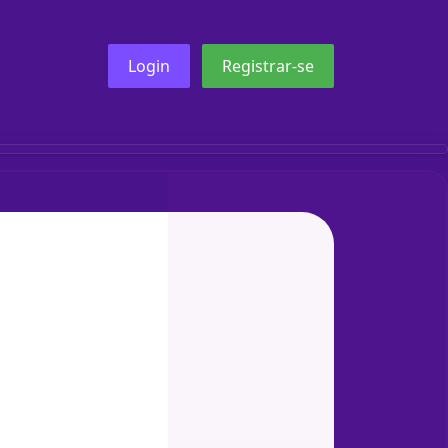
Login
Registrar-se