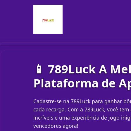
📱 789Luck A Me
Plataforma de A
Cadastre-se na 789Luck para ganhar bô
cada recarga. Com a 789Luck, você tem
incríveis e uma experiência de jogo inig
vencedores agora!