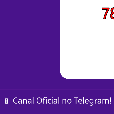
📱 Canal Oficial no Telegram!