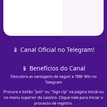
📱 Canal Oficial no Telegram!
📱 Benefícios do Canal
Descubra as vantagens de seguir a 78Br Win no
Telegram
Procure o botão "Join" ou "Sign Up" na página inicial ou
no menu superior do cassino. Clique nele para iniciar o
processo de registro.