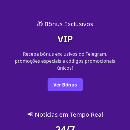
🎁 Bônus Exclusivos
VIP
Receba bônus exclusivos do Telegram,
promoções especiais e códigos promocionais
únicos!
Ver Bônus
📢 Notícias em Tempo Real
24/7