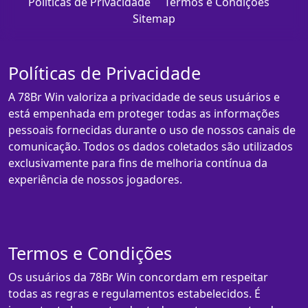
Políticas de Privacidade
Termos e Condições
Sitemap
Políticas de Privacidade
A 78Br Win valoriza a privacidade de seus usuários e
está empenhada em proteger todas as informações
pessoais fornecidas durante o uso de nossos canais de
comunicação. Todos os dados coletados são utilizados
exclusivamente para fins de melhoria contínua da
experiência de nossos jogadores.
Termos e Condições
Os usuários da 78Br Win concordam em respeitar
todas as regras e regulamentos estabelecidos. É