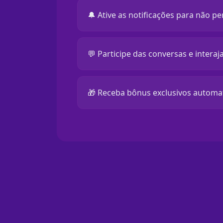
🔔 Ative as notificações para não p
💬 Participe das conversas e interaj
🎁 Receba bônus exclusivos autom