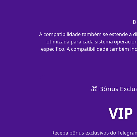
D
A compatibilidade também se estende a di
otimizada para cada sistema operacion
específico. A compatibilidade também inc
🎁 Bônus Exclu
VIP
Receba bônus exclusivos do Telegra