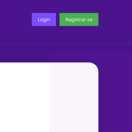
Login
Registrar-se