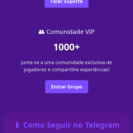
Falar Suporte
👥 Comunidade VIP
1000+
Junte-se a uma comunidade exclusiva de
jogadores e compartilhe experiências!
Entrar Grupo
📱 Como Seguir no Telegram