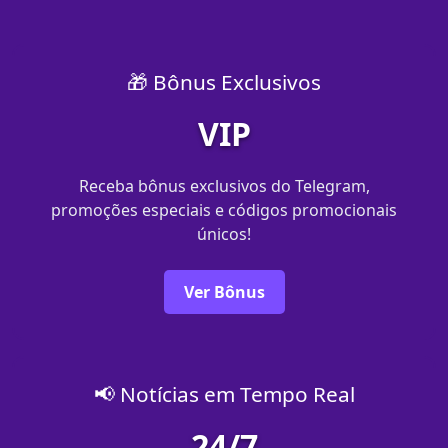
🎁 Bônus Exclusivos
VIP
Receba bônus exclusivos do Telegram,
promoções especiais e códigos promocionais
únicos!
Ver Bônus
📢 Notícias em Tempo Real
24/7