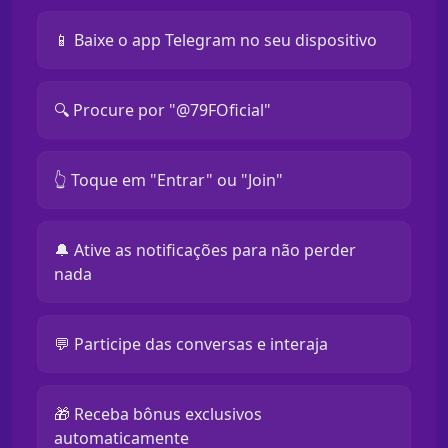
📱 Baixe o app Telegram no seu dispositivo
🔍 Procure por "@79FOficial"
👆 Toque em "Entrar" ou "Join"
🔔 Ative as notificações para não perder
nada
💬 Participe das conversas e interaja
🎁 Receba bônus exclusivos
automaticamente