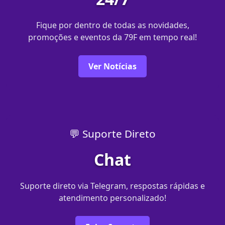
Fique por dentro de todas as novidades,
promoções e eventos da 79F em tempo real!
Ver Notícias
💬 Suporte Direto
Chat
Suporte direto via Telegram, respostas rápidas e
atendimento personalizado!