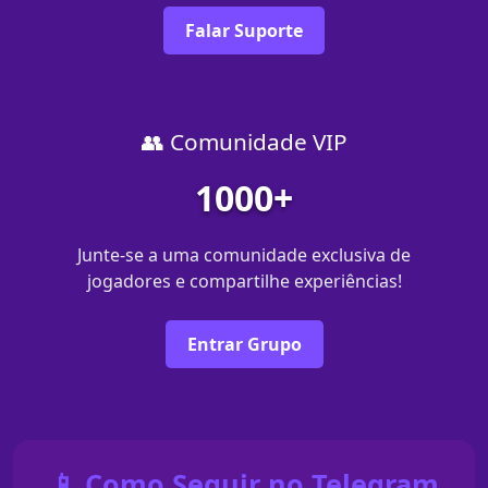
Falar Suporte
👥 Comunidade VIP
1000+
Junte-se a uma comunidade exclusiva de
jogadores e compartilhe experiências!
Entrar Grupo
📱 Como Seguir no Telegram