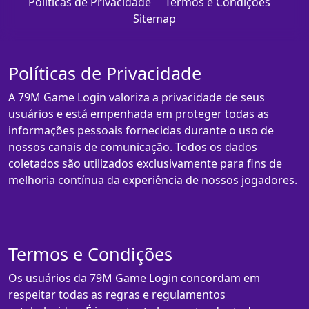
Políticas de Privacidade
Termos e Condições
Sitemap
Políticas de Privacidade
A 79M Game Login valoriza a privacidade de seus
usuários e está empenhada em proteger todas as
informações pessoais fornecidas durante o uso de
nossos canais de comunicação. Todos os dados
coletados são utilizados exclusivamente para fins de
melhoria contínua da experiência de nossos jogadores.
Termos e Condições
Os usuários da 79M Game Login concordam em
respeitar todas as regras e regulamentos