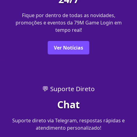
Fique por dentro de todas as novidades,
promoções e eventos da 79M Game Login em
tempo real!
Ver Notícias
💬 Suporte Direto
Chat
Suporte direto via Telegram, respostas rápidas e
atendimento personalizado!