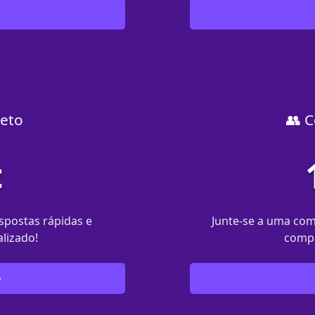
reto
👥 
t
espostas rápidas e
Junte-se a uma com
lizado!
compa
e