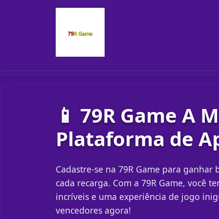
📱 79R Game A M
Plataforma de A
Cadastre-se na 79R Game para ganhar 
cada recarga. Com a 79R Game, você t
incríveis e uma experiência de jogo inig
vencedores agora!