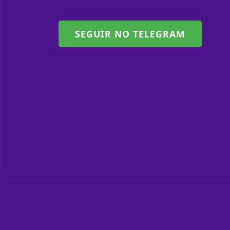
SEGUIR NO TELEGRAM