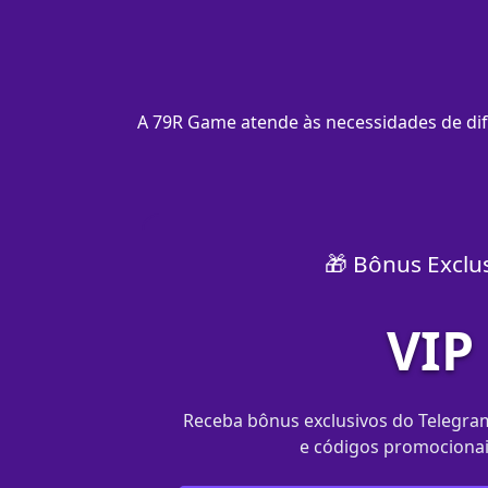
A 79R Game atende às necessidades de dife
🎁 Bônus Exclu
VIP
Receba bônus exclusivos do Telegra
e códigos promocionai