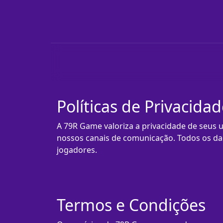
Políticas de Privacida
A 79R Game valoriza a privacidade de seus
nossos canais de comunicação. Todos os dad
jogadores.
Termos e Condições