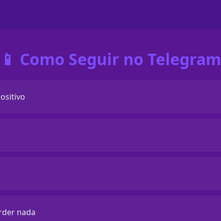
📱 Como Seguir no Telegram
ositivo
erder nada